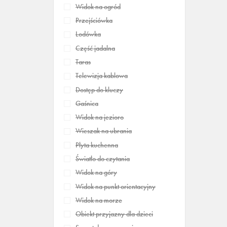
Widok na ogród
Przejściówka
Lodówka
Część jadalna
Taras
Telewizja kablowa
Dostęp do kluczy
Gaśnica
Widok na jezioro
Wieszak na ubrania
Płyta kuchenna
Światło do czytania
Widok na góry
Widok na punkt orientacyjny
Widok na morze
Obiekt przyjazny dla dzieci