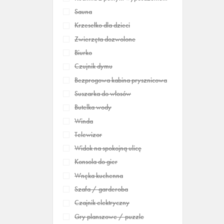
Sauna
Krzesełko dla dzieci
Zwierzęta dozwolone
Biurko
Czujnik dymu
Bezprogowa kabina prysznicowa
Suszarka do włosów
Butelka wody
Winda
Telewizor
Widok na spokojną ulicę
Konsola do gier
Wnęka kuchenna
Szafa / garderoba
Czajnik elektryczny
Gry planszowe / puzzle