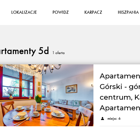
LOKALIZACJE
POWIDZ
KARPACZ
HISZPANIA
rtamenty 5d
1
oferta
Apartamen
Górski - gór
centrum, K
Apartamen
miejsc: 6