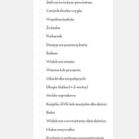
Stół na świeżym powietrzu
Czujnik tlenku węgla
Wspólna toaleta
Żelazko
Piekarnik
Dostęp za pomocą karty
Balkon
Widok na miasto
Wanna lub prysznic
Obiekt dla niepalących
Długie łóżka (> 2 metry)
Meble ogrodowe
Książki, DVD lub muzyka dla dzieci
Bidet
Widok na wewnętrzny dziedziniec
Niska umywalka
Kuchnia z pełnym wyposażeniem