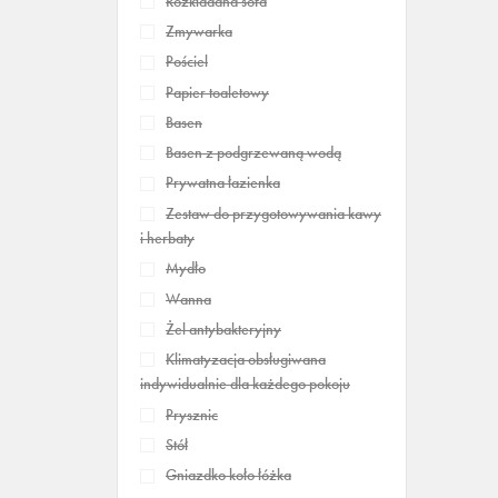
Rozkładana sofa
Zmywarka
Pościel
Papier toaletowy
Basen
Basen z podgrzewaną wodą
Prywatna łazienka
Zestaw do przygotowywania kawy
i herbaty
Mydło
Wanna
Żel antybakteryjny
Klimatyzacja obsługiwana
indywidualnie dla każdego pokoju
Prysznic
Stół
Gniazdko koło łóżka