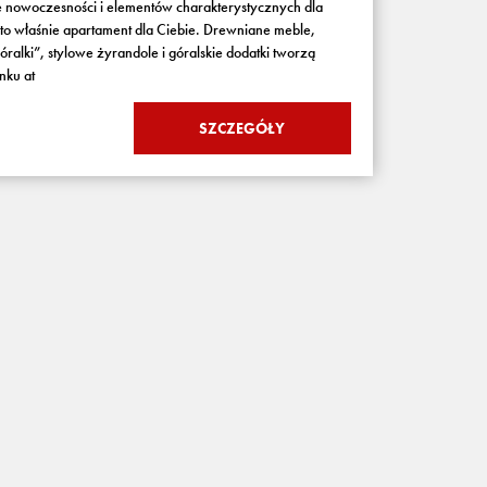
ie nowoczesności i elementów charakterystycznych dla
st to właśnie apartament dla Ciebie. Drewniane meble,
ralki”, stylowe żyrandole i góralskie dodatki tworzą
nku at
SZCZEGÓŁY