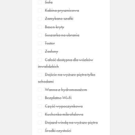
Sofa
Kabina prysznicowa
Zamykane szafki
Basen kryty
Suszarka na ubrania
Toster
Zasłony
Całość dostępna dla wózków
inwalidzkich
Dojście na wyższe piętra tylko
schodami
Wanna z hydromasażem
Bezpłatne Wi-Fi
Część wypoczynkowa
Kuchenka mikrofalowa
Dojazd windą na wyższe piętra
Środki czystości