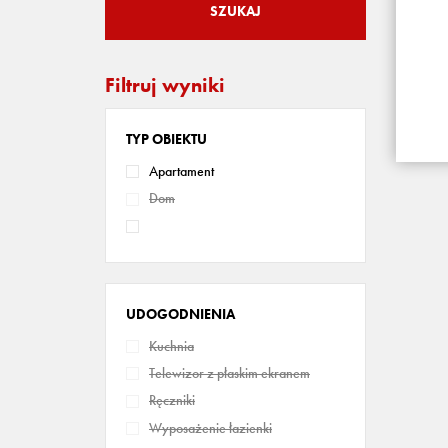
SZUKAJ
Filtruj wyniki
TYP OBIEKTU
Apartament
Dom
UDOGODNIENIA
Kuchnia
Telewizor z płaskim ekranem
Ręczniki
Wyposażenie łazienki