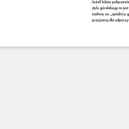
Jeżeli lubisz połączen
stylu góralskiego to je
zasłony ze „spódnicy gó
przyjazną dla odpoczy