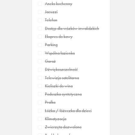
Aneks kuchenny
Jacuzzi
Telefon
Dostęp dla wózków inwalidzkich
Ekspres do kawy
Parking
Wspólna łazienka
Garaż
Dźwiękoszczelność
Telewizja satelitarna
Kieliszki do wina
Poduszka syntetyczna
Pralka
Łóżka / łóżeczka dla dzieci
Klimatyzacja
Zwierzęta dozwolone