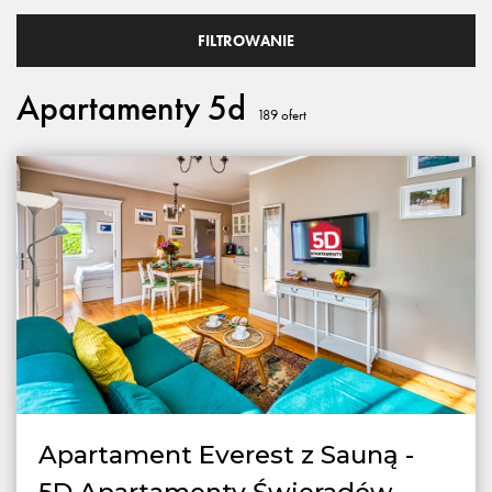
FILTROWANIE
Apartamenty 5d
189
ofert
Apartament Everest z Sauną -