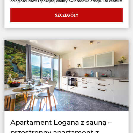
odległości lasów i spokojnej okolicy Świeradowa Zdroju. Do centrum
SZCZEGÓŁY
Apartament Logana z sauną –
przestronny apartament z