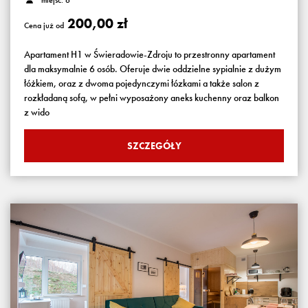
miejsc: 6
200,00 zł
Cena już od
Apartament H1 w Świeradowie-Zdroju to przestronny apartament
dla maksymalnie 6 osób. Oferuje dwie oddzielne sypialnie z dużym
łóżkiem, oraz z dwoma pojedynczymi łózkami a także salon z
rozkładaną sofą, w pełni wyposażony aneks kuchenny oraz balkon
z wido
SZCZEGÓŁY