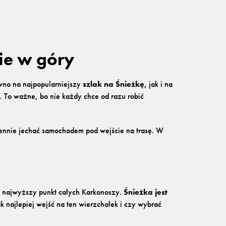
ie w góry
wno na najpopularniejszy
szlak na Śnieżkę
, jak i na
. To ważne, bo nie każdy chce od razu robić
ziennie jechać samochodem pod wejście na trasę. W
em najwyższy punkt całych Karkonoszy.
Śnieżka jest
 najlepiej wejść na ten wierzchołek i czy wybrać