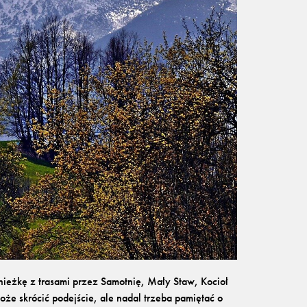
nieżkę z trasami przez Samotnię, Mały Staw, Kocioł
oże skrócić podejście, ale nadal trzeba pamiętać o