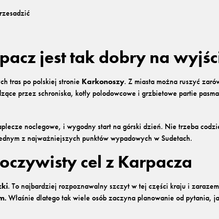
rzesadzić
pacz jest tak dobry na wyjśc
h tras po polskiej stronie
Karkonoszy
. Z miasta można ruszyć zaró
zące przez schroniska, kotły polodowcowe i grzbietowe partie pasma
 zaplecze noclegowe, i wygodny start na górski dzień. Nie trzeba cod
t jednym z najważniejszych punktów wypadowych w Sudetach.
 oczywisty cel z Karpacza
żki
. To najbardziej rozpoznawalny szczyt w tej części kraju i zaraz
m.
Właśnie dlatego tak wiele osób zaczyna planowanie od pytania, jak