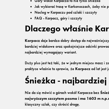
Góry wokół Karpacza to nie tylko Śnieżka
Jak wybierać trasę w Karkonoszach, żeby nie p
Nocleg w Karpaczu pod szlaki i szczyty
FAQ - Karpacz, góry i szczyty
Dlaczego właśnie Kar
Karpacz
daje bardzo dobry dostęp do najważniejszyc
bardziej widokowe oraz spokojniejsze odcinki prowad
najbardziej wymagający wariant.
Duży plus jest też taki, że w jednym miejscu masz i
praktyce właśnie to sprawia, że
Karpacz
od lat jes
Śnieżka - najbardziej
Nie da się mówić o górach wokół Karpacza bez
Śnie
najwyższym szczytem pasma i ma 1603 m n.p.
klasyczny szlak, czy skrócić drogę.