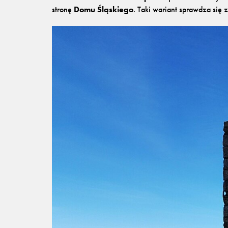
stronę
Domu Śląskiego
. Taki wariant sprawdza się 