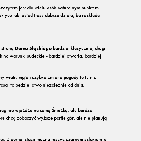
 szczytem jest dla wielu osób naturalnym punktem
tyce taki układ trasy dobrze działa, bo rozkłada
 stronę
Domu Śląskiego
bardziej klasycznie, drugi
 na warunki sudeckie - bardziej otwarta, bardziej
ny wiatr, mgła i szybka zmiana pogody to tu nic
asa, to będzie łatwo niezależnie od dnia.
iąg nie wjeżdża na samą Śnieżkę, ale bardzo
re chcą zobaczyć wyższe partie gór, ale nie planują
ej. Z górnej stacji można ruszyć czarnym szlakiem w