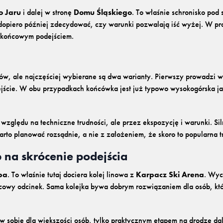
o Jaru
i dalej w stronę
Domu Śląskiego
. To właśnie schronisko pod
opiero później zdecydować, czy warunki pozwalają iść wyżej. W prak
d końcowym podejściem.
ów, ale najczęściej wybierane są dwa warianty. Pierwszy prowadzi w
ejście. W obu przypadkach końcówka jest już typowo wysokogórska jak
zględu na techniczne trudności, ale przez ekspozycję i warunki. Sil
to planować rozsądnie, a nie z założeniem, że skoro to popularna tr
 na skrócenie podejścia
pa
. To właśnie tutaj dociera kolej linowa z
Karpacz Ski Arena
. Wyc
ońcowy odcinek. Sama kolejka bywa dobrym rozwiązaniem dla osób, któ
w sobie dla większości osób, tylko praktycznym etapem na drodze dal