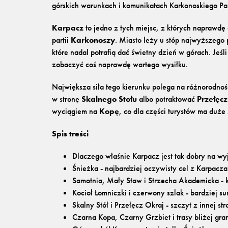
górskich warunkach i komunikatach Karkonoskiego P
Karpacz
to jedno z tych miejsc, z których naprawd
partii
Karkonoszy
. Miasto leży u stóp najwyższego
które nadal potrafią dać świetny dzień w górach. Jeś
zobaczyć coś naprawdę wartego wysiłku.
Największa siła tego kierunku polega na różnorodno
w stronę
Skalnego Stołu
albo potraktować
Przełęcz
wyciągiem na
Kopę
, co dla części turystów ma duże
Spis treści
Dlaczego właśnie Karpacz jest tak dobry na wy
Śnieżka - najbardziej oczywisty cel z Karpacza
Samotnia, Mały Staw i Strzecha Akademicka - k
Kocioł Łomniczki i czerwony szlak - bardziej s
Skalny Stół i Przełęcz Okraj - szczyt z innej s
Czarna Kopa, Czarny Grzbiet i trasy bliżej gra