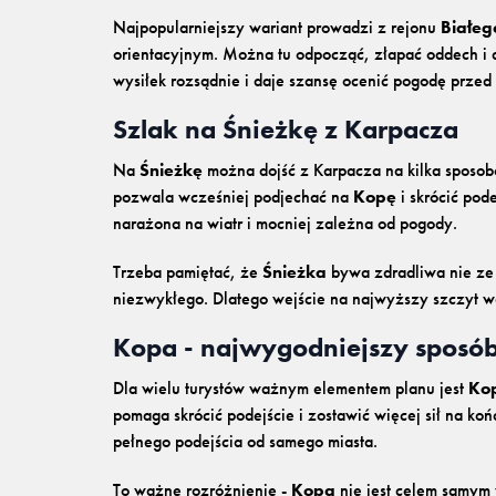
Najpopularniejszy wariant prowadzi z rejonu
Białeg
orientacyjnym. Można tu odpocząć, złapać oddech i d
wysiłek rozsądnie i daje szansę ocenić pogodę prze
Szlak na Śnieżkę z Karpacza
Na
Śnieżkę
można dojść z Karpacza na kilka sposob
pozwala wcześniej podjechać na
Kopę
i skrócić pod
narażona na wiatr i mocniej zależna od pogody.
Trzeba pamiętać, że
Śnieżka
bywa zdradliwa nie ze w
niezwykłego. Dlatego wejście na najwyższy szczyt war
Kopa - najwygodniejszy sposób
Dla wielu turystów ważnym elementem planu jest
Ko
pomaga skrócić podejście i zostawić więcej sił na k
pełnego podejścia od samego miasta.
To ważne rozróżnienie -
Kopa
nie jest celem samym 