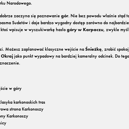
arku Narodowego.
ę dobrze zaczyna się poznawanie
gór
. Nie bez powodu właśnie stąd t
 pasma Sudetów i daje bardzo wygodny dostęp zarówno do najbardziej 
li ktoś wpisuje w wyszukiwarkę hasło
góry w Karpaczu
, zwykle myśl
ści. Możesz zaplanować klasyczne wejście na
Śnieżkę
, zrobić spoko
 Okraj
jako punkt wypadowy na bardziej kameralny odcinek. Do tego
 znaczenie.
jście w góry
lasyka karkonoskich tras
urowa strona Karkonoszy
trony Karkonoszy
nicy