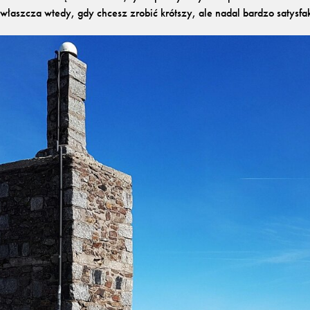
zwłaszcza wtedy, gdy chcesz zrobić krótszy, ale nadal bardzo satysf