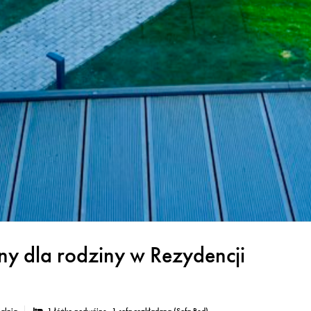
y dla rodziny w Rezydencji
ialnia
1 łóżko podwójne
, 1 sofa rozkładana (Sofa Bed)