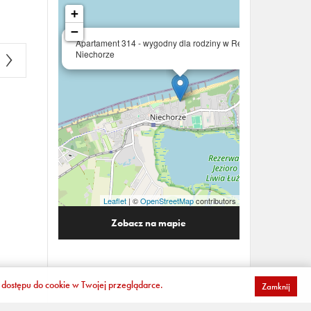
+
−
×
Apartament 314 - wygodny dla rodziny w Rezydencji
Niechorze
Leaflet
| ©
OpenStreetMap
contributors
Zobacz na mapie
dostępu do cookie w Twojej przeglądarce.
Zamknij