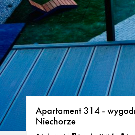
Apartament 314 - wygodn
Niechorze
2
Liczba miejsc:
4
Powierzchnia:
37,00 m
1 syp