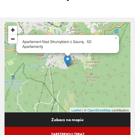
+
−
×
Apartament Nad Strumykiem z Sauną - 5D
Apartamenty
Leaflet
| ©
OpenStreetMap
contributors
Zobacz na mapie
ZAREZERWUJ TERAZ