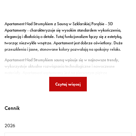
Apartament Nad Strumykiem z Sauną w Szklarskiej Porębie - 5D
Apartamenty - charakteryzuje się wysokim standardem wykończenia,
elegancją i dbałością o detale. Tutaj funkcjonalizm łączy się z estetyką,
tworząc niezwykłe wnętrze. Apartament jest dobrze oświetlony. Duże
przeszklenia i jasne, stonowane kolory pozwalają na spokojny relaks.
Apartament Nad Strumykiem sauną wpisuje się w najnowsze trendy,
wykorzystuje aktualne rozwiązania technologiczne i nowoczesne
materiały. Apartament usytuowany jest na pierwszym piętrze
trzykondygnacyjnego budynku, z widokiem na rzekę i las. Wystrój wpisuje
Czytaj więcej
się w najnowsze trendy, wykorzystuje aktualne rozwiązania
technologiczne i nowoczesne materiały. Dodatki w postaci drewnianych
elementów w kolorach ziemi dodają przytulności. Apartament posiada
jedną sypialnię, w kórej znajduje się łoże małżeńskie z komfortowym
Cennik
materacem, pojemną szafa z lustrem, stolikiem nocnym. Tapeta, z dlikatnym
wzorem gór, nawiązuje do miejsca pobytu i pozytywnie motywuje do
wyjścia na wędrówki górskie. Za przesuwnymi drzwiami znajduje się salon
2026
połączony z aneksem kuchennym. Świetne miejsce na wspólny czas, gry,