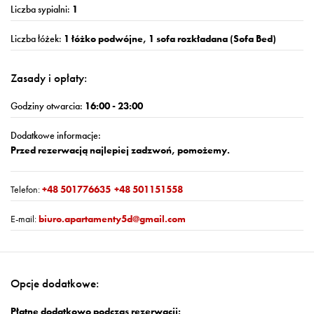
Liczba sypialni:
1
Liczba łóżek:
1 łóżko podwójne, 1 sofa rozkładana (Sofa Bed)
Zasady i opłaty:
Godziny otwarcia:
16:00 - 23:00
Dodatkowe informacje:
Przed rezerwacją najlepiej zadzwoń, pomożemy.
Telefon:
+48 501776635
+48 501151558
E-mail:
biuro.apartamenty5d@gmail.com
Opcje dodatkowe:
Płatne dodatkowo podczas rezerwacji: