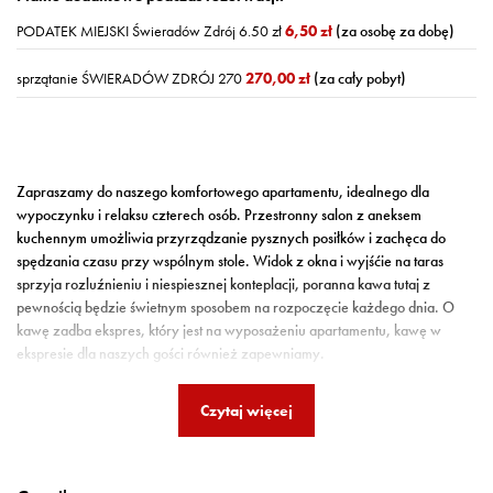
PODATEK MIEJSKI Świeradów Zdrój 6.50 zł
6,50 zł
(za osobę za dobę)
sprzątanie ŚWIERADÓW ZDRÓJ 270
270,00 zł
(za cały pobyt)
Zapraszamy do naszego komfortowego apartamentu, idealnego dla
wypoczynku i relaksu czterech osób. Przestronny salon z aneksem
kuchennym umożliwia przyrządzanie pysznych posiłków i zachęca do
spędzania czasu przy wspólnym stole. Widok z okna i wyjśćie na taras
sprzyja rozluźnieniu i niespiesznej konteplacji, poranna kawa tutaj z
pewnością będzie świetnym sposobem na rozpoczęcie każdego dnia. O
kawę zadba ekspres, który jest na wyposażeniu apartamentu, kawę w
ekspresie dla naszych gości również zapewniamy.
Odpocząć po górskich wędrówkach i spacerach można w podwójnym
Czytaj więcej
łóżku z wygodnym materacem i korzystając z prysznica w funkcjonalnej
łazience. Dla naszych gości w apartamencie dostępna jest też pralka.
Z apartamentu rozpościera się piękny widok na otaczający las, co