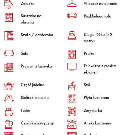
Żelazko
Wieszak na ubrania
Suszarka na
Rozkładana sofa
ubrania
Długie łóżka (> 2
Szafa / garderoba
metry)
Sofa
Pralka
Telewizor z płaskim
Prywatna łazienka
ekranem
Część jadalna
Stół
Kieliszki do wina
Płyta kuchenna
Toster
Zmywarka
Czajnik elektryczny
Aneks kuchenny