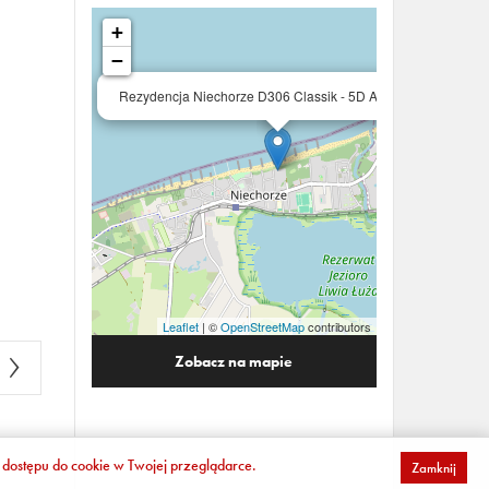
+
−
×
Rezydencja Niechorze D306 Classik - 5D Apartments
Leaflet
| ©
OpenStreetMap
contributors
Zobacz na mapie
dostępu do cookie w Twojej przeglądarce.
Zamknij