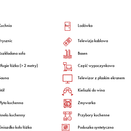
Kuchnia
Lodówka
Prysznic
Telewizja kablowa
Rozkładana sofa
Basen
Długie łóżka (> 2 metry)
Część wypoczynkowa
Sauna
Telewizor z płaskim ekranem
tół
Kieliszki do wina
Płyta kuchenna
Zmywarka
Aneks kuchenny
Przybory kuchenne
Gniazdko koło łóżka
Poduszka syntetyczna