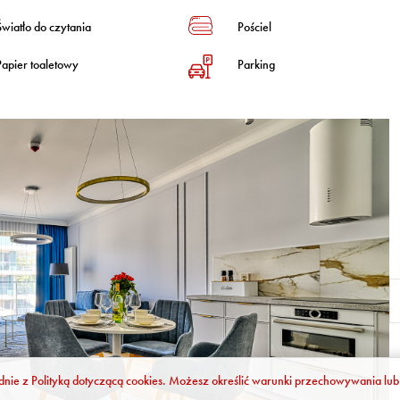
Światło do czytania
Pościel
Papier toaletowy
Parking
odnie z
Polityką dotyczącą cookies
. Możesz określić warunki przechowywania lub 