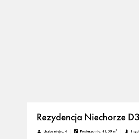
Rezydencja Niechorze D3
2
Liczba miejsc:
4
Powierzchnia:
41,00 m
1 syp