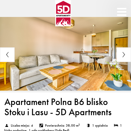
Apartament Polna B6 blisko
Stoku i Lasu - 5D Apartments
2
Liczba miejsc:
4
Powierzchnia:
38,00 m
1 sypialnia
1
łóżko podwójne
, 1 sofa rozkładana (Sofa Bed)