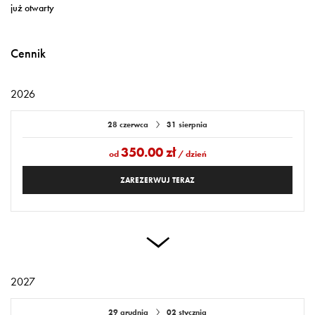
już otwarty
Cennik
2026
28 czerwca
31 sierpnia
350.00 zł
od
/ dzień
ZAREZERWUJ TERAZ
2027
29 grudnia
02 stycznia