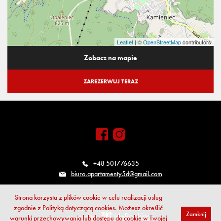
Leaflet
| ©
OpenStreetMap
contributors
Zobacz na mapie
ZAREZERWUJ TERAZ
+48 501776635
biuro.apartamenty5d@gmail.com
Strona korzysta z plików cookie w celu realizacji usług
zgodnie z
Polityką dotyczącą cookies
. Możesz określić
Zamknij
warunki przechowywania lub dostępu do cookie w Twojej