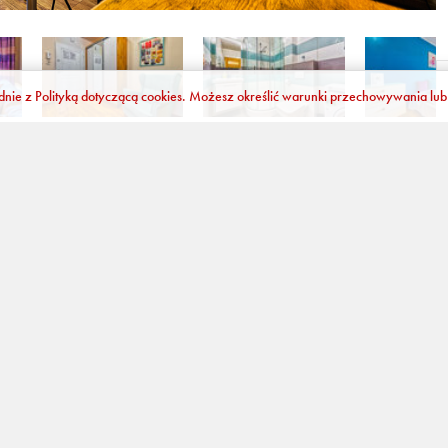
odnie z
Polityką dotyczącą cookies
. Możesz określić warunki przechowywania lub 
Opcje dodatkowe:
ałą dobę
Płatne dodatkowo podczas rezerwacji:
sprzątanie SZKLARSKA PORĘBA 270
270,00 zł
(za cały pobyt)
e:
ajlepiej
PODATEK MIEJSKI Szklarska Poręba 3.40
3,40 zł
(za osobę za 
6 35,
Opłata za zwierzę
100,00 zł
(za cały pobyt)
opłata za łóżeczko dla niemowlaka
20,00 zł
(za cały pobyt)