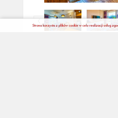
Strona korzysta z plików cookie w celu realizacji usług zg
Właściwości pokoju:
Zasady i opłaty:
Liczba miejsc:
4
Godziny otwarcia:
C
Liczba sypialni:
1
Dodatkowe informacj
Przed rezerwacją n
Liczba łóżek:
2 sofy
zadzwoń 501 77 6
rozkładane (Sofa Bed)
pomożemy.
Telefon:
+48 501776635
+48 501151558
E-mail:
biuro.apartamenty5d@gmail.com