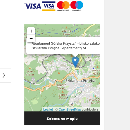
+
−
×
Apartament Górska Przystań - blisko szlaków,
Szklarska Poręba | Apartamenty 5D
Leaflet
| ©
OpenStreetMap
contributors
Zobacz na mapie