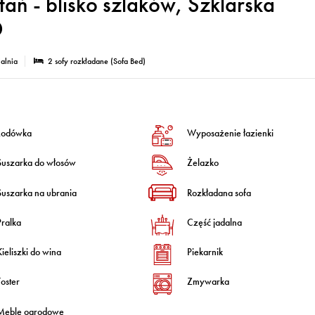
ań - blisko szlaków, Szklarska
D
ialnia
2 sofy rozkładane (Sofa Bed)
Lodówka
Wyposażenie łazienki
Suszarka do włosów
Żelazko
Suszarka na ubrania
Rozkładana sofa
Pralka
Część jadalna
Kieliszki do wina
Piekarnik
Toster
Zmywarka
Meble ogrodowe