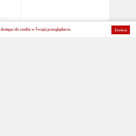
dostępu do cookie w Twojej przeglądarce.
Zamknij
dobę)