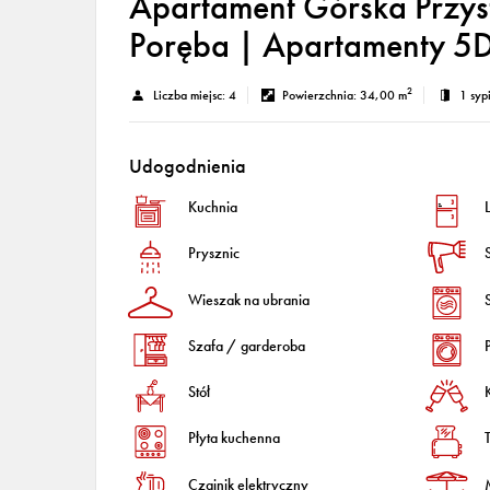
Apartament Górska Przyst
Poręba | Apartamenty 5
2
Liczba miejsc:
4
Powierzchnia:
34,00 m
1 syp
Udogodnienia
Kuchnia
Prysznic
Wieszak na ubrania
Szafa / garderoba
Stół
Płyta kuchenna
Czajnik elektryczny