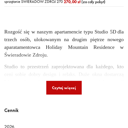
sprzątanie ŚWIERADÓW ZDRÓJ 270
270,00 zł
(za cały pobyt)
Rozgość się w naszy
m
apartam
encie
typu Studio
5D
dla
trzech osób,
ulokowanym na drugim piętrze nowego
aparatamentowca Holiday Mountain Residence
w
Świeradowie Zdroju
.
Studio t
o przestrzeń zaprojektowana dla każdego, kto
ceni sobie dobry design i relaks. Duże okna dostarczą
W
am
mnóstwo dziennego światła. Do W
aszej
dyspozycji
Czytaj więcej
jest aneks kuchenny z ekspresem do kawy
DeLonghi,
rozkładana sofa oraz rozkładany fotel, telewizor Smart z
dostępem do WiFi,
bezprzewodowy internet
oraz
Cennik
prysznic z deszczownicą.
Meble z litego drzewa,
przepiękna drewniana sz
a
fa
oraz ciepłe dodatki sprawią,
2026