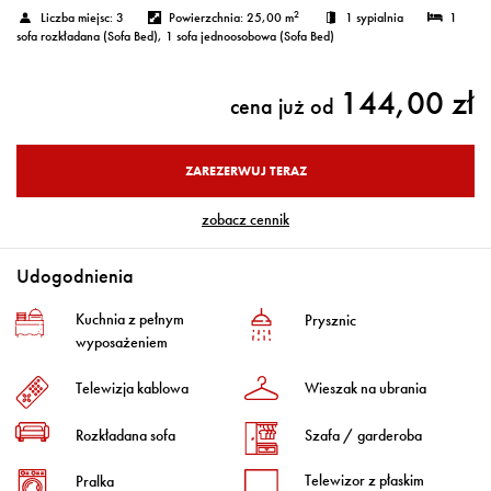
2
Liczba miejsc:
3
Powierzchnia:
25,00 m
1 sypialnia
1
sofa rozkładana (Sofa Bed)
, 1 sofa jednoosobowa (Sofa Bed)
144,00 zł
cena już od
ZAREZERWUJ TERAZ
zobacz cennik
Udogodnienia
Kuchnia z pełnym
Prysznic
wyposażeniem
Telewizja kablowa
Wieszak na ubrania
Rozkładana sofa
Szafa / garderoba
Telewizor z płaskim
Pralka