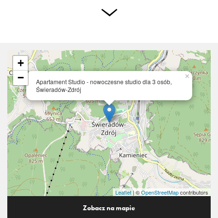
+
−
×
Apartament Studio - nowoczesne studio dla 3 osób,
Świeradów-Zdrój
Leaflet
| ©
OpenStreetMap
contributors
Zobacz na mapie