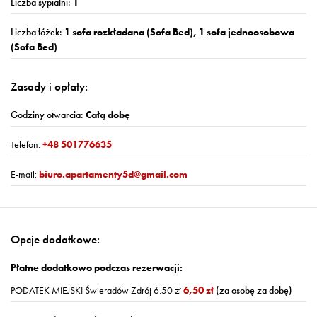
Liczba sypialni:
1
Liczba łóżek:
1 sofa rozkładana (Sofa Bed), 1 sofa jednoosobowa
(Sofa Bed)
Zasady i opłaty:
Godziny otwarcia:
Całą dobę
Telefon:
+48 501776635
E-mail:
biuro.apartamenty5d@gmail.com
Opcje dodatkowe:
Płatne dodatkowo podczas rezerwacji:
PODATEK MIEJSKI Świeradów Zdrój 6.50 zł
6,50 zł
(za osobę za dobę)