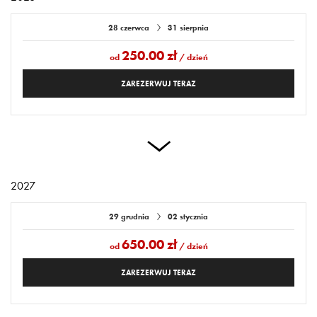
że poczujesz się dobrze i komfortowo.
Studio znajduje się w centrum miasta Świeradowa i 3
28 czerwca
31 sierpnia
minuty spacerem od deptaka.
250.00 zł
od
/ dzień
ZAREZERWUJ TERAZ
2027
29 grudnia
02 stycznia
650.00 zł
od
/ dzień
ZAREZERWUJ TERAZ