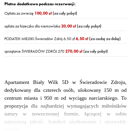
Płatne dodatkowo podczas rezerwacji:
Opłata za zwierzę
100,00 zł
(za cały pobyt)
opłata za łóżeczko dla niemowlaka
20,00 zł
(za cały pobyt)
PODATEK MIEJSKI Świeradów Zdrój 6.50 zł
6,50 zł
(za osobę za dobę)
sprzątanie ŚWIERADÓW ZDRÓJ 270
270,00 zł
(za cały pobyt)
Apartament
B
iały Wilk
5D
w Świeradowie Zdroju,
dedykowany dla czterech osób,
ulokowany 150 m od
centrum miasta
i 950 m od wyciągu narciarskiego. To
propozycja
dla najbardziej wymagających miłośników
natury w nowoczesnej formie,
łączącej
w sobie
najwyższą jakość, komfort użytkowania i niezwykły
design.