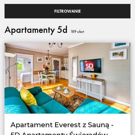
FILTROWANIE
Apartamenty 5d
189
ofert
Apartament Everest z Sauną -