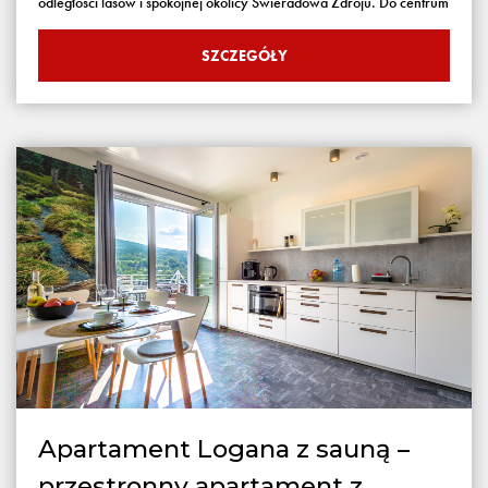
odległości lasów i spokojnej okolicy Świeradowa Zdroju. Do centrum
SZCZEGÓŁY
Apartament Logana z sauną –
przestronny apartament z