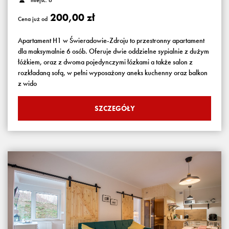
miejsc: 6
200,00 zł
Cena już od
Apartament H1 w Świeradowie-Zdroju to przestronny apartament
dla maksymalnie 6 osób. Oferuje dwie oddzielne sypialnie z dużym
łóżkiem, oraz z dwoma pojedynczymi łózkami a także salon z
rozkładaną sofą, w pełni wyposażony aneks kuchenny oraz balkon
z wido
SZCZEGÓŁY