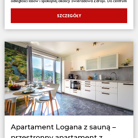
odległości lasów i spokojnej okolicy Świeradowa Zdroju. Do centrum
SZCZEGÓŁY
Apartament Logana z sauną –
przestronny apartament z