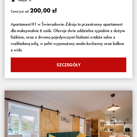
miejsc: 6
200,00 zł
Cena już od
Apartament H1 w Świeradowie-Zdroju to przestronny apartament
dla maksymalnie 6 osób. Oferuje dwie oddzielne sypialnie z dużym
łóżkiem, oraz z dwoma pojedynczymi łózkami a także salon z
rozkładaną sofą, w pełni wyposażony aneks kuchenny oraz balkon
z wido
SZCZEGÓŁY