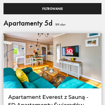
FILTROWANIE
Apartamenty 5d
189
ofert
Apartament Everest z Sauną -