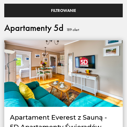
FILTROWANIE
Apartamenty 5d
189
ofert
Apartament Everest z Sauną -