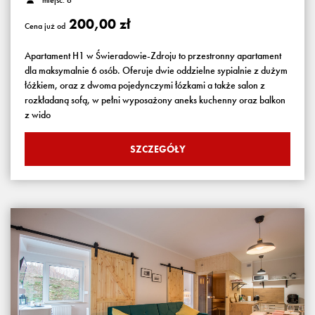
miejsc: 6
200,00 zł
Cena już od
Apartament H1 w Świeradowie-Zdroju to przestronny apartament
dla maksymalnie 6 osób. Oferuje dwie oddzielne sypialnie z dużym
łóżkiem, oraz z dwoma pojedynczymi łózkami a także salon z
rozkładaną sofą, w pełni wyposażony aneks kuchenny oraz balkon
z wido
SZCZEGÓŁY