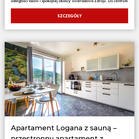
odległości lasów i spokojnej okolicy Świeradowa Zdroju. Do centrum
SZCZEGÓŁY
Apartament Logana z sauną –
przestronny apartament z